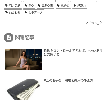
恋人気分
援交
援助交際
既婚者
経済力
顔合わせ
食事データ
Yasu_D
関連記事
性欲をコントロールできれば、もっとP活
は充実する
P活のお手当：相場と費用の考え方