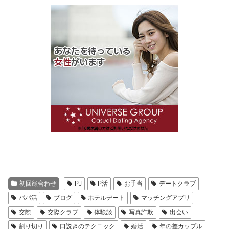
初回顔合わせ
PJ
P活
お手当
デートクラブ
パパ活
ブログ
ホテルデート
マッチングアプリ
交際
交際クラブ
体験談
写真詐欺
出会い
割り切り
口説きのテクニック
婚活
年の差カップル