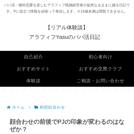
パパ活・婚外恋愛を楽しむアラフィフ既婚経営者が徒然なるままに綴る日記で
す。Pに役立つ情報を頑張って発信します。※18歳未満は閲覧できません。
【リアル体験談】
アラフィフYasuのパパ活日記
自己紹介
初心者向け
おすすめサイト
おすすめ交際クラブ
体験談
ご相談・お問い合わせ
ホーム
初回顔合わせ
顔合わせの前後でPJの印象が変わるのはな
ぜか？