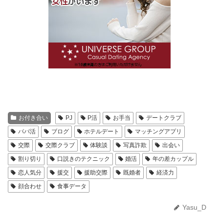
お付き合い
PJ
P活
お手当
デートクラブ
パパ活
ブログ
ホテルデート
マッチングアプリ
交際
交際クラブ
体験談
写真詐欺
出会い
割り切り
口説きのテクニック
婚活
年の差カップル
恋人気分
援交
援助交際
既婚者
経済力
顔合わせ
食事データ
Yasu_D