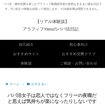
パパ活・婚外恋愛を楽しむアラフィフ既婚経営者が徒然なるままに綴る日記で
す。Pに役立つ情報を頑張って発信します。※18歳未満は閲覧できません。
【リアル体験談】
アラフィフYasuのパパ活日記
自己紹介
初心者向け
おすすめサイト
おすすめ交際クラブ
体験談
ご相談・お問い合わせ
ホーム
お付き合い
パパ活女子は恋人ではなくフリーの夜職だ
と思えば気持ちが楽になったりしないです